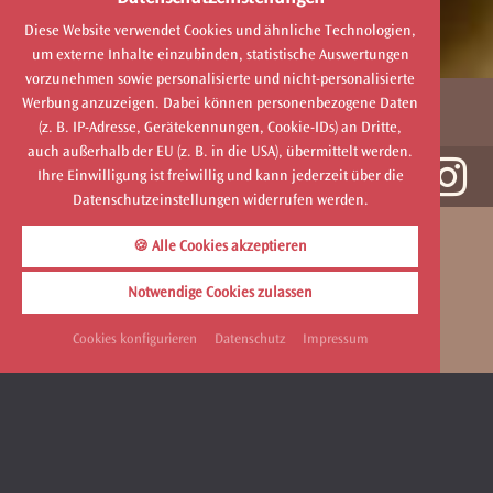
Diese Website verwendet Cookies und ähnliche Technologien,
um externe Inhalte einzubinden, statistische Auswertungen
vorzunehmen sowie personalisierte und nicht-personalisierte
Werbung anzuzeigen. Dabei können personenbezogene Daten
MENÜ
(z. B. IP-Adresse, Gerätekennungen, Cookie-IDs) an Dritte,
auch außerhalb der EU (z. B. in die USA), übermittelt werden.
Ihre Einwilligung ist freiwillig und kann jederzeit über die
Datenschutzeinstellungen widerrufen werden.
🍪 Alle Cookies akzeptieren
CHURFÜRSTLICHE
INKLUSIVLEISTUNGEN.
Notwendige Cookies zulassen
DIE SIND IMMER DABEI!
Cookies konfigurieren
Datenschutz
Impressum
GLASERL PROSECCO ZUR BEGRÜSSUNG!
SCHLEMMEN: