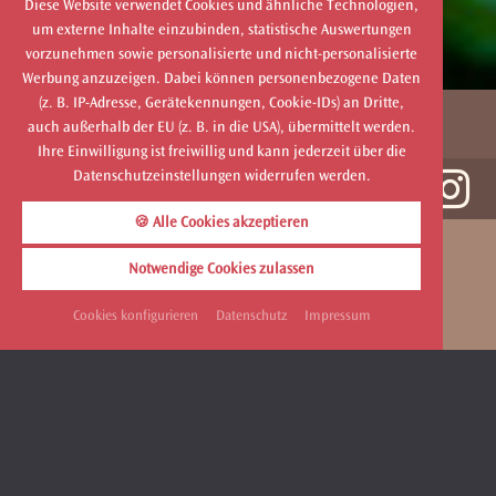
Diese Website verwendet Cookies und ähnliche Technologien,
um externe Inhalte einzubinden, statistische Auswertungen
vorzunehmen sowie personalisierte und nicht-personalisierte
Werbung anzuzeigen. Dabei können personenbezogene Daten
(z. B. IP-Adresse, Gerätekennungen, Cookie-IDs) an Dritte,
MENÜ
auch außerhalb der EU (z. B. in die USA), übermittelt werden.
Ihre Einwilligung ist freiwillig und kann jederzeit über die
Datenschutzeinstellungen widerrufen werden.
🍪 Alle Cookies akzeptieren
DUFTIGE ZEITEN
Notwendige Cookies zulassen
LASSEN SIE SICH VERWÖHNEN!
Cookies konfigurieren
Datenschutz
Impressum
Keine Angebote gefunden