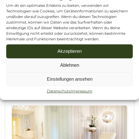
Um dir ein optimales Erlebnis zu bieten, verwenden wir
Nächte
4 - 7
Technologien wie Cookies, um Geräteinformationen zu speichern
und/oder darauf zuzugreifen. Wenn du diesen Technologien
Reisetermin
05.08.2026
-
31.10.2026
zustimmst, können wir Daten wie das Surfverhalten oder
01.04.2027
-
31.10.2027
eindeutige IDs auf dieser Website verarbeiten. Wenn du deine
€ 768,--
Einwilligung nicht erteilst oder zurückziehst, können bestimmte
Gesamtpreis
Merkmale und Funktionen beeinträchtigt werden.
ab
pro Person
(im Zimmer Suite "Royal")
Akzeptieren
Details
Ablehnen
ANFRAGEN
Einstellungen ansehen
Datenschutz
Impressum