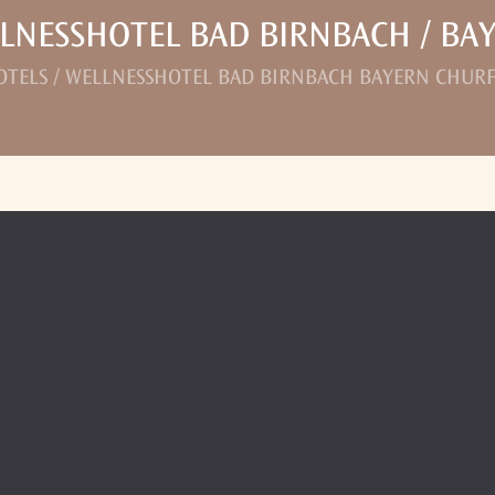
LNESSHOTEL BAD BIRNBACH / BA
OTELS / WELLNESSHOTEL BAD BIRNBACH BAYERN CHUR
 die perfekten Bedingungen für einen Wellness- und Spaurlaub im
Wellnes
rfürstenhof
perfekt an. Der Churfürstenhof ist ein familiär geführtes
Therm
im schönen Niederbayern wünschen.
sind stilvoll und gemütlich eingerichtet und bieten den idealen Rückzug
nderschönen
Spa-Bereich
mit zwei Thermalbecken, Saunalandschaft, Whirlp
m-Anlage und Infrarot-Gesundheitskabine. Außerdem können Sie im
Wellnes