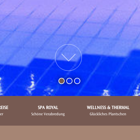
EISE
SPA ROYAL
WELLNESS & THERMAL
er
Schöne Verabredung
Glückliches Plantschen