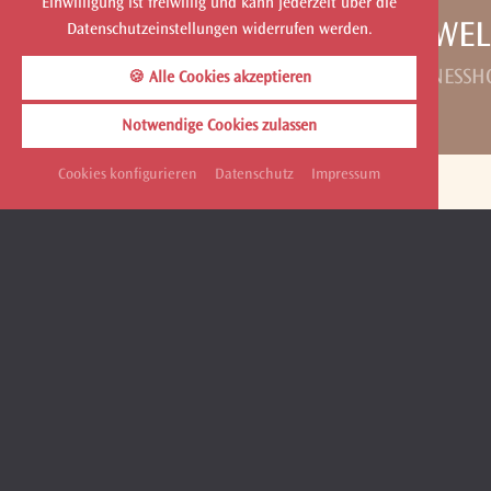
Einwilligung ist freiwillig und kann jederzeit über die
WEL
Datenschutzeinstellungen widerrufen werden.
WELLNESSH
🍪 Alle Cookies akzeptieren
Notwendige Cookies zulassen
Cookies konfigurieren
Datenschutz
Impressum
Das
Wellnesshotel Churfürstenhof in Bad Birnbach
bietet
Urlaub in Bad Birnbach bietet sich das
Wellnesshotel Chu
Sie sich für Ihren Wellnessurlaub und Erholungsurlaub 
Die Zimmer und Suiten des
Wellnesshotels Bad Birnbach
Bad Birnbach /
Thermenhotel Bad Birnbach
.
Das
Wellness-Hotel Bad Birnbach
verfügt über einen wu
Kneippbecken, Salzstollen, Heilsteingrotte, Wave-Drea
(Wassergymnastik) teilnehmen.