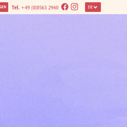
Tel.
+49 (0)8563 2940
DE
GEN