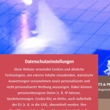
Datenschutzeinstellungen
Diese Website verwendet Cookies und ähnliche
Technologien, um externe Inhalte einzubinden, statistische
Auswertungen vorzunehmen sowie personalisierte und
HOTEL & GENUSS
ARRANGEMENTS & PR
nicht-personalisierte Werbung anzuzeigen. Dabei können
auf churfürstliche Art
für alle Urlaubsgemüt
personenbezogene Daten (z. B. IP-Adresse,
Gerätekennungen, Cookie-IDs) an Dritte, auch außerhalb
der EU (z. B. in die USA), übermittelt werden. Ihre