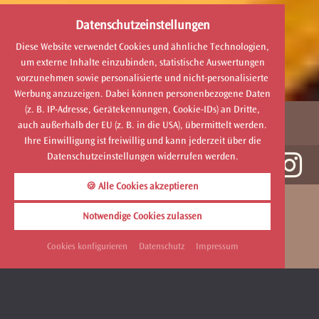
Datenschutzeinstellungen
Diese Website verwendet Cookies und ähnliche Technologien,
um externe Inhalte einzubinden, statistische Auswertungen
vorzunehmen sowie personalisierte und nicht-personalisierte
Werbung anzuzeigen. Dabei können personenbezogene Daten
(z. B. IP-Adresse, Gerätekennungen, Cookie-IDs) an Dritte,
MENÜ
auch außerhalb der EU (z. B. in die USA), übermittelt werden.
Ihre Einwilligung ist freiwillig und kann jederzeit über die
Datenschutzeinstellungen widerrufen werden.
🍪 Alle Cookies akzeptieren
SUITE ROYAL
Notwendige Cookies zulassen
ADLIGER CHIC IN ROYALER WEITE!
Cookies konfigurieren
Datenschutz
Impressum
ZURÜCK
ANFRAGEN